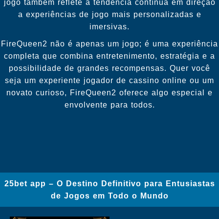
jogo também reflete a tendência contínua em direção
a experiências de jogo mais personalizadas e
imersivas.
FireQueen2 não é apenas um jogo; é uma experiência
completa que combina entretenimento, estratégia e a
possibilidade de grandes recompensas. Quer você
seja um experiente jogador de cassino online ou um
novato curioso, FireQueen2 oferece algo especial e
envolvente para todos.
25bet app – O Destino Definitivo para Entusiastas
de Jogos em Todo o Mundo