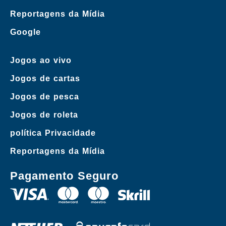
Reportagens da Mídia
Google
Jogos ao vivo
Jogos de cartas
Jogos de pesca
Jogos de roleta
política Privacidade
Reportagens da Mídia
Pagamento Seguro