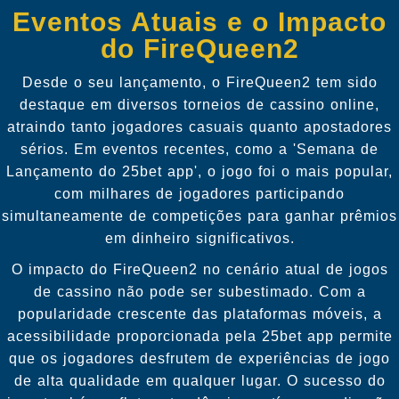
Eventos Atuais e o Impacto
do FireQueen2
Desde o seu lançamento, o FireQueen2 tem sido
destaque em diversos torneios de cassino online,
atraindo tanto jogadores casuais quanto apostadores
sérios. Em eventos recentes, como a 'Semana de
Lançamento do 25bet app', o jogo foi o mais popular,
com milhares de jogadores participando
simultaneamente de competições para ganhar prêmios
em dinheiro significativos.
O impacto do FireQueen2 no cenário atual de jogos
de cassino não pode ser subestimado. Com a
popularidade crescente das plataformas móveis, a
acessibilidade proporcionada pela 25bet app permite
que os jogadores desfrutem de experiências de jogo
de alta qualidade em qualquer lugar. O sucesso do