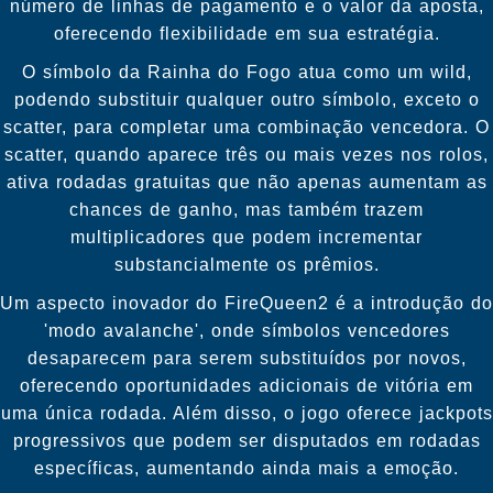
número de linhas de pagamento e o valor da aposta,
oferecendo flexibilidade em sua estratégia.
O símbolo da Rainha do Fogo atua como um wild,
podendo substituir qualquer outro símbolo, exceto o
scatter, para completar uma combinação vencedora. O
scatter, quando aparece três ou mais vezes nos rolos,
ativa rodadas gratuitas que não apenas aumentam as
chances de ganho, mas também trazem
multiplicadores que podem incrementar
substancialmente os prêmios.
Um aspecto inovador do FireQueen2 é a introdução do
'modo avalanche', onde símbolos vencedores
desaparecem para serem substituídos por novos,
oferecendo oportunidades adicionais de vitória em
uma única rodada. Além disso, o jogo oferece jackpots
progressivos que podem ser disputados em rodadas
específicas, aumentando ainda mais a emoção.