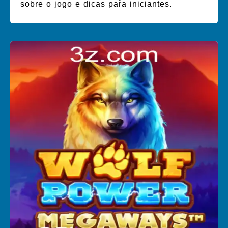
sobre o jogo e dicas para iniciantes.