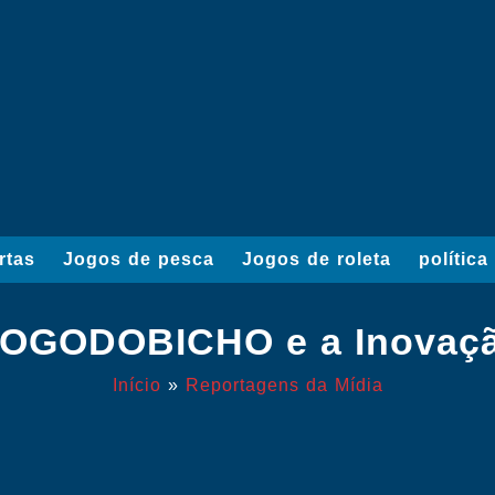
rtas
Jogos de pesca
Jogos de roleta
política
JOGODOBICHO e a Inovaçã
Início
»
Reportagens da Mídia