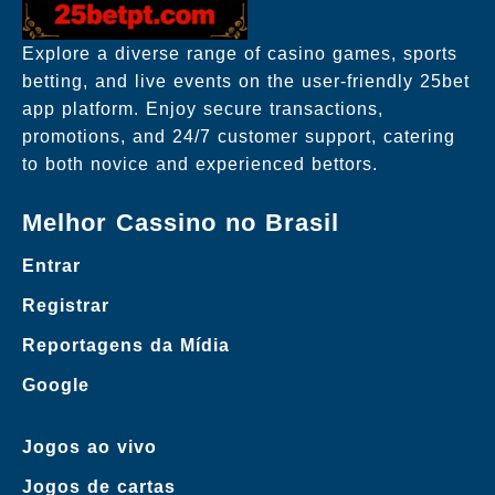
Explore a diverse range of casino games, sports
betting, and live events on the user-friendly 25bet
app platform. Enjoy secure transactions,
promotions, and 24/7 customer support, catering
to both novice and experienced bettors.
Melhor Cassino no Brasil
Entrar
Registrar
Reportagens da Mídia
Google
Jogos ao vivo
Jogos de cartas