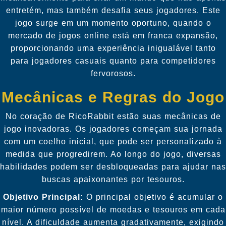
entretém, mas também desafia seus jogadores. Este
jogo surge em um momento oportuno, quando o
mercado de jogos online está em franca expansão,
proporcionando uma experiência inigualável tanto
para jogadores casuais quanto para competidores
fervorosos.
Mecânicas e Regras do Jogo
No coração de RicoRabbit estão suas mecânicas de
jogo inovadoras. Os jogadores começam sua jornada
com um coelho inicial, que pode ser personalizado à
medida que progredirem. Ao longo do jogo, diversas
habilidades podem ser desbloqueadas para ajudar nas
buscas apaixonantes por tesouros.
Objetivo Principal:
O principal objetivo é acumular o
maior número possível de moedas e tesouros em cada
nível. A dificuldade aumenta gradativamente, exigindo