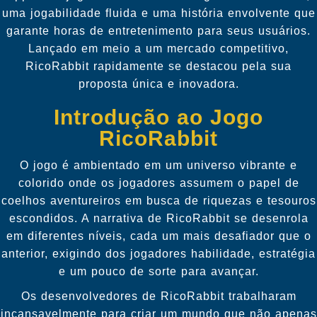
uma jogabilidade fluida e uma história envolvente que
garante horas de entretenimento para seus usuários.
Lançado em meio a um mercado competitivo,
RicoRabbit rapidamente se destacou pela sua
proposta única e inovadora.
Introdução ao Jogo
RicoRabbit
O jogo é ambientado em um universo vibrante e
colorido onde os jogadores assumem o papel de
coelhos aventureiros em busca de riquezas e tesouros
escondidos. A narrativa de RicoRabbit se desenrola
em diferentes níveis, cada um mais desafiador que o
anterior, exigindo dos jogadores habilidade, estratégia
e um pouco de sorte para avançar.
Os desenvolvedores de RicoRabbit trabalharam
incansavelmente para criar um mundo que não apenas