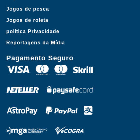
Jogos de pesca
Jogos de roleta
política Privacidade
Reportagens da Mídia
Pagamento Seguro