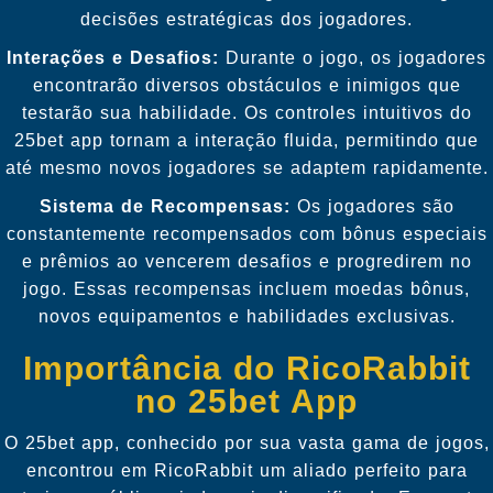
decisões estratégicas dos jogadores.
Interações e Desafios:
Durante o jogo, os jogadores
encontrarão diversos obstáculos e inimigos que
testarão sua habilidade. Os controles intuitivos do
25bet app tornam a interação fluida, permitindo que
até mesmo novos jogadores se adaptem rapidamente.
Sistema de Recompensas:
Os jogadores são
constantemente recompensados com bônus especiais
e prêmios ao vencerem desafios e progredirem no
jogo. Essas recompensas incluem moedas bônus,
novos equipamentos e habilidades exclusivas.
Importância do RicoRabbit
no 25bet App
O 25bet app, conhecido por sua vasta gama de jogos,
encontrou em RicoRabbit um aliado perfeito para