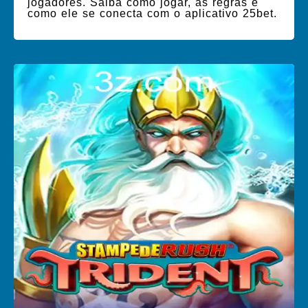
jogadores. Saiba como jogar, as regras e
como ele se conecta com o aplicativo 25bet.