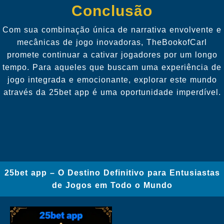
Conclusão
Com sua combinação única de narrativa envolvente e
mecânicas de jogo inovadoras, TheBookofCarl
promete continuar a cativar jogadores por um longo
tempo. Para aqueles que buscam uma experiência de
jogo integrada e emocionante, explorar este mundo
através da 25bet app é uma oportunidade imperdível.
25bet app – O Destino Definitivo para Entusiastas
de Jogos em Todo o Mundo