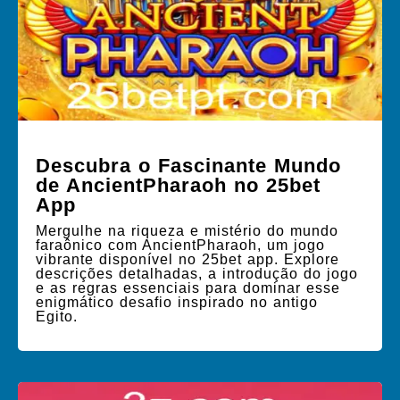
Descubra o Fascinante Mundo
de AncientPharaoh no 25bet
App
Mergulhe na riqueza e mistério do mundo
faraônico com AncientPharaoh, um jogo
vibrante disponível no 25bet app. Explore
descrições detalhadas, a introdução do jogo
e as regras essenciais para dominar esse
enigmático desafio inspirado no antigo
Egito.