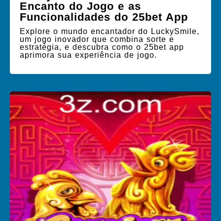
Encanto do Jogo e as
Funcionalidades do 25bet App
Explore o mundo encantador do LuckySmile,
um jogo inovador que combina sorte e
estratégia, e descubra como o 25bet app
aprimora sua experiência de jogo.