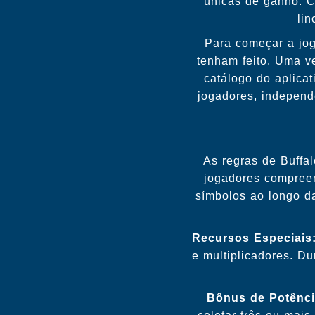
únicas de ganho. C
li
Para começar a jog
tenham feito. Uma ve
catálogo do aplica
jogadores, indepen
As regras de Buffa
jogadores compreen
símbolos ao longo d
Recursos Especiais
e multiplicadores. D
Bônus de Potênci