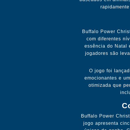
rapidamente 
Buffalo Power Chris
com diferentes ní
essência do Natal 
jogadores são leva
O jogo foi lança
emocionantes e um 
otimizada que per
inc
C
Buffalo Power Christ
jogo apresenta cin