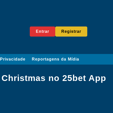
Entrar
Registrar
 Privacidade
Reportagens da Mídia
 Christmas no 25bet App