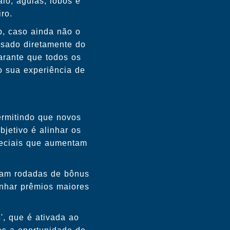
lo, águias, lobos e
ro.
p, caso ainda não o
essado diretamente do
arante que todos os
 sua experiência de
ermitindo que novos
jetivo é alinhar os
peciais que aumentam
eiam rodadas de bônus
anhar prêmios maiores
, que é ativada ao