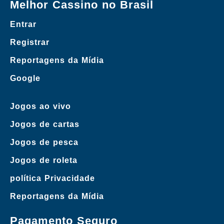
Melhor Cassino no Brasil
Entrar
Registrar
Reportagens da Mídia
Google
Jogos ao vivo
Jogos de cartas
Jogos de pesca
Jogos de roleta
política Privacidade
Reportagens da Mídia
Pagamento Seguro