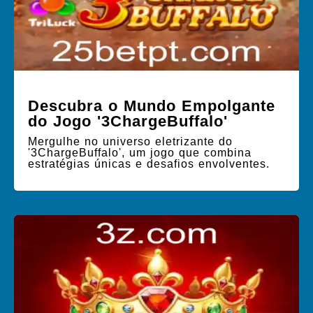
Descubra o Mundo Empolgante
do Jogo '3ChargeBuffalo'
Mergulhe no universo eletrizante do
'3ChargeBuffalo', um jogo que combina
estratégias únicas e desafios envolventes.