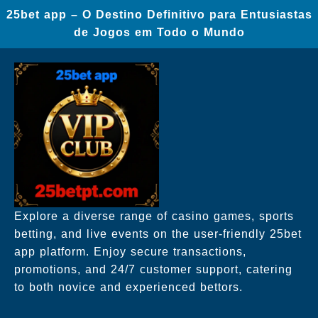
25bet app – O Destino Definitivo para Entusiastas
de Jogos em Todo o Mundo
Explore a diverse range of casino games, sports
betting, and live events on the user-friendly 25bet
app platform. Enjoy secure transactions,
promotions, and 24/7 customer support, catering
to both novice and experienced bettors.