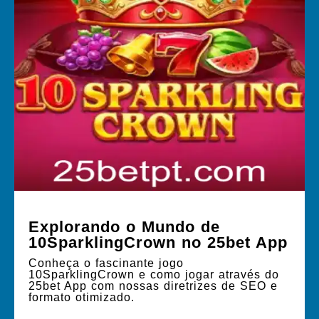
Explorando o Mundo de
10SparklingCrown no 25bet App
Conheça o fascinante jogo
10SparklingCrown e como jogar através do
25bet App com nossas diretrizes de SEO e
formato otimizado.