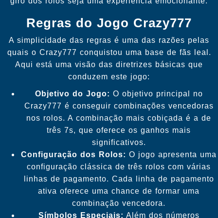
giro dos rolos seja uma experiência emocionante.
Regras do Jogo Crazy777
A simplicidade das regras é uma das razões pelas
quais o Crazy777 conquistou uma base de fãs leal.
Aqui está uma visão das diretrizes básicas que
conduzem este jogo:
Objetivo do Jogo:
O objetivo principal no
Crazy777 é conseguir combinações vencedoras
nos rolos. A combinação mais cobiçada é a de
três 7s, que oferece os ganhos mais
significativos.
Configuração dos Rolos:
O jogo apresenta uma
configuração clássica de três rolos com várias
linhas de pagamento. Cada linha de pagamento
ativa oferece uma chance de formar uma
combinação vencedora.
Símbolos Especiais:
Além dos números