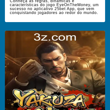
Conheça as regras, dinâmicas e
características do jogo EyeOnTheMoney, um
sucesso no aplicativo 25bet App, que vem
conquistando jogadores ao redor do mundo.