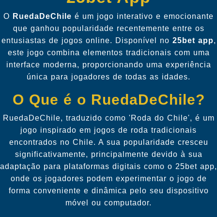
O
RuedaDeChile
é um jogo interativo e emocionante
que ganhou popularidade recentemente entre os
entusiastas de jogos online. Disponível no
25bet app
,
este jogo combina elementos tradicionais com uma
interface moderna, proporcionando uma experiência
única para jogadores de todas as idades.
O Que é o RuedaDeChile?
RuedaDeChile, traduzido como 'Roda do Chile', é um
jogo inspirado em jogos de roda tradicionais
encontrados no Chile. A sua popularidade cresceu
significativamente, principalmente devido à sua
adaptação para plataformas digitais como o 25bet app,
onde os jogadores podem experimentar o jogo de
forma conveniente e dinâmica pelo seu dispositivo
móvel ou computador.