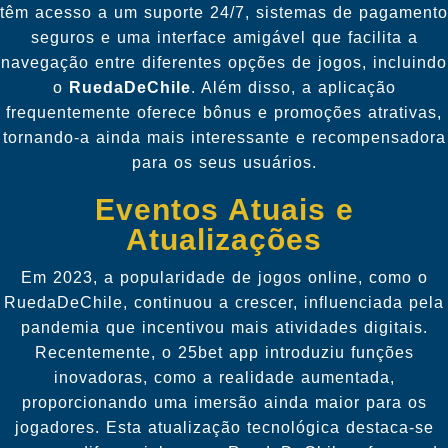
têm acesso a um suporte 24/7, sistemas de pagamento
seguros e uma interface amigável que facilita a
navegação entre diferentes opções de jogos, incluindo
o
RuedaDeChile
. Além disso, a aplicação
frequentemente oferece bônus e promoções atrativas,
tornando-a ainda mais interessante e recompensadora
para os seus usuários.
Eventos Atuais e
Atualizações
Em 2023, a popularidade de jogos online, como o
RuedaDeChile, continuou a crescer, influenciada pela
pandemia que incentivou mais atividades digitais.
Recentemente, o 25bet app introduziu funções
inovadoras, como a realidade aumentada,
proporcionando uma imersão ainda maior para os
jogadores. Esta atualização tecnológica destaca-se