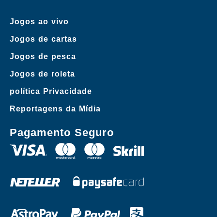
Jogos ao vivo
Jogos de cartas
Jogos de pesca
Jogos de roleta
política Privacidade
Reportagens da Mídia
Pagamento Seguro