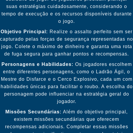
suas estratégias cuidadosamente, considerando o
tempo de execução e os recursos disponíveis durante
o jogo.
Objetivo Principal:
Realize o assalto perfeito sem ser
capturado pelas forças de segurança representadas no
jogo. Colete o máximo de dinheiro e garanta uma rota
de fuga segura para ganhar pontos e recompensas.
Personagens e Habilidades:
Os jogadores escolhem
entre diferentes personagens, como o Ladrão Ágil, o
Mestre do Disfarce e o Cerco Explosivo, cada um com
habilidades únicas para facilitar o roubo. A escolha do
personagem pode influenciar na estratégia geral do
jogador.
Missões Secundárias:
Além do objetivo principal,
existem missões secundárias que oferecem
recompensas adicionais. Completar essas missões