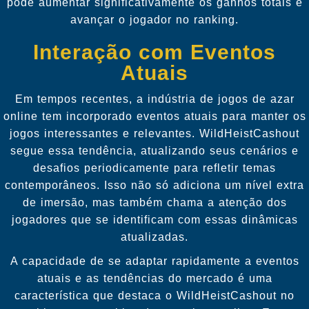
pode aumentar significativamente os ganhos totais e
avançar o jogador no ranking.
Interação com Eventos
Atuais
Em tempos recentes, a indústria de jogos de azar
online tem incorporado eventos atuais para manter os
jogos interessantes e relevantes. WildHeistCashout
segue essa tendência, atualizando seus cenários e
desafios periodicamente para refletir temas
contemporâneos. Isso não só adiciona um nível extra
de imersão, mas também chama a atenção dos
jogadores que se identificam com essas dinâmicas
atualizadas.
A capacidade de se adaptar rapidamente a eventos
atuais e as tendências do mercado é uma
característica que destaca o WildHeistCashout no