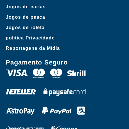
Jogos de cartas
Jogos de pesca
Jogos de roleta
política Privacidade
Reportagens da Mídia
Pagamento Seguro