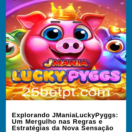
Explorando JManiaLuckyPyggs:
Um Mergulho nas Regras e
Estratégias da Nova Sensação