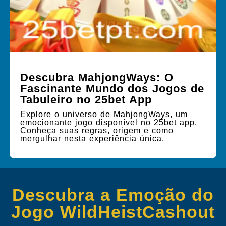
Descubra MahjongWays: O
Fascinante Mundo dos Jogos de
Tabuleiro no 25bet App
Explore o universo de MahjongWays, um
emocionante jogo disponível no 25bet app.
Conheça suas regras, origem e como
mergulhar nesta experiência única.
Descubra a Emoção do
Jogo WildHeistCashout